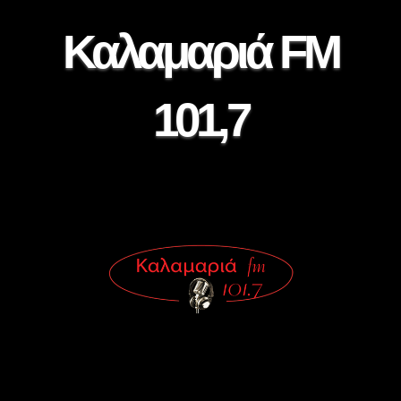
Καλαμαριά FM
101,7